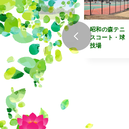
利用
概要
昭和の森テニ
様へ
スコート・球
技場