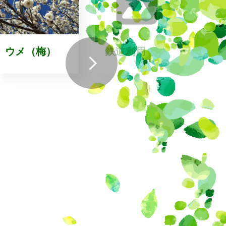
ウメ（梅）
鉄道利用
ビオ
会