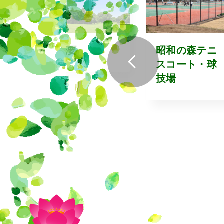
利用
概要
昭和の森テニ
様へ
スコート・球
技場