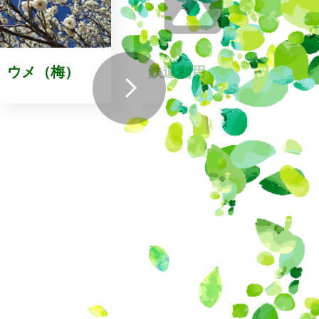
ウメ（梅）
鉄道利用
ビオ
会