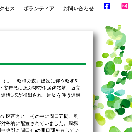
クセス
ボランティア
お問い合わせ
ます。「昭和の森」建設に伴う昭和51
平安時代に及ぶ竪穴住居跡75基、堀立
う遺構1棟が検出され、周堀を伴う遺構
よって区画され、その中に間口五間、奥
が対称的に配置されていました。周堀
側中央部に間口3mの開口部を有してい