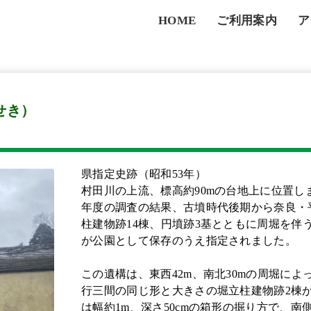
HOME
ご利用案内
ア
せき）
県指定史跡（昭和53年）
村田川の上流、標高約90mの台地上に位置し
年度の調査の結果、古墳時代後期から奈良・
柱建物跡14棟、円墳跡3基とともに周堀を伴
が公園として保存のうえ指定されました。
この遺構は、東西42m、南北30mの周堀に
行三間の同じ形と大きさの堀立柱建物跡2棟
は幅約1m、深さ50cmの箱形の掘り方で、南