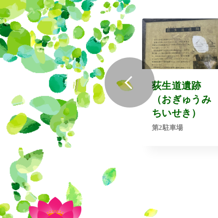
荻生道遺跡
（おぎゅうみ
ちいせき）
第2駐車場