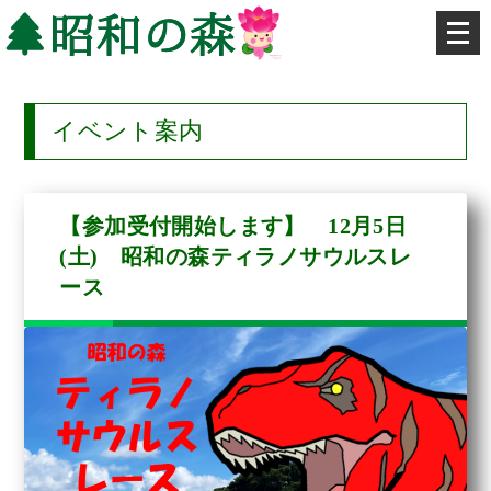
メ
ニ
ュ
ー
を
開
イベント案内
く
【参加受付開始します】 12月5日
(土) 昭和の森ティラノサウルスレ
ース